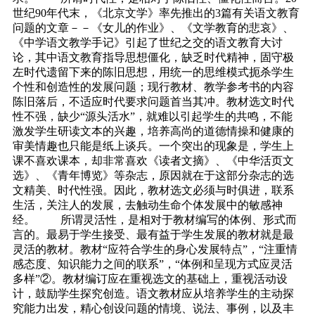
世纪90年代末，《北京文学》率先推出的3篇有关语文教育
问题的文章－－《女儿的作业》、《文学教育的悲哀》、
《中学语文教学手记》引起了世纪之交的语文教育大讨
论，其中语文教育指导思想僵化，缺乏时代精神，固守极
左时代遗留下来的陈旧思想，用统一的思维模式扼杀学生
个性和创造性的发展问题；现行教材、教学参考书的内容
陈旧落后，不适应时代要求问题首当其冲。教材选文时代
性不强，缺少“源头活水”，就难以引起学生的共鸣，不能
激发学生研读文本的兴趣，培养高尚的道德情操和健康的
审美情趣也只能是纸上谈兵。一个突出的现象是，学生上
课不喜欢课本，却非常喜欢《读者文摘》、《中华活页文
选》、《青年博览》等杂志，原因就在于这部分杂志的选
文精美、时代性强。因此，教材选文必须与时俱进，联系
生活，关注人的发展，去触动生命个体发展中的敏感神
经。 所谓灵活性，是相对于教材编写的体例、形式而
言的。最易于学生接受、最有益于学生发展的教材就是最
灵活的教材。教材“应符合学生的身心发展特点”，“注重情
感态度、知识能力之间的联系”，“体例和呈现方式应灵活
多样”②。教材编订应在重视选文的基础上，重视活动设
计，鼓励学生探究创造。语文教材应从培养学生的主动探
究能力出发，精心创设问题的情境、说法、事例，以及丰