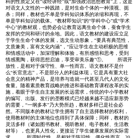
科的性质定义在“读经讲经”或“加强政治思想教育”上，这是
对语文人文性的一种践踏，是对生命个体的一种漠视、扼
杀；同样，教材也不单是学科知识体系的浓缩和再现，不
单是学科知识的载体。“教材即知识”的“学科中心”或“学术
中心”的教材观，也势必会让教育远离生命个体，蚕食学生
发挥的空间和研讨的余地。因此，语文教材的建设应立足
于学生生命个体的发展，选文生动形象，“要具有典范性，
文质兼美，富有文化内涵”，“应让学生在主动积极的思维
和情感活动中，加深理解和体验，有所感悟和思考，受到
情感熏陶，获得思想启迪，享受审美乐趣”①。 所谓开
放性，是相对于保守性、单一性而言。语文教材不是什
么“长官意志”，不是部分人的利益体现，它是具有重大社
会意义的精神产品，是培养与造就一代甚至几代人的文化
食量。随着素质教育战略的推进和基础教育课程改革的实
施，着眼于学生自主发展的长远需求，传统的中小学教材
的编写、出版、发行的垄断模式已经越来越不适应新形势
的需要，“一纲多本”乃大势所趋，教材多样已是社会必
然。不同版本的教材让学生拥有了自主选择教材的权利，
使用教材时的主体地位也得到了具体保障；同样，教材的
灵活多样（诸如图书教材、视听教材、电子教材、生活教
材等），也更具人性化，更接近了学生健康发展的实际需
求。 所谓时代性，是相对于陈旧性、僵化性而言。20