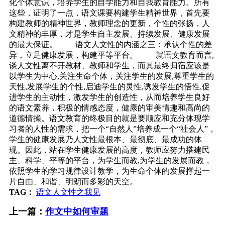
化个体意识，培养学生的自学能力和自我教育能力。所有
这些，证明了一点，语文课要构建学生精神世界，首先要
构建教师的精神世界，教师理念的更新，个性的张扬，人
文精神的丰厚，才是学生自主发展、持续发展、健康发展
的最大保证。 语文人文性的内涵之三：承认个性的差
异，立足健康发展，构建平等平台。 就语文教育而言,
谈人文性离不开教材、教师和学生，而其最终归宿应该是
以学生为中心,关注生命个体，关注学生的发展,尊重学生的
天性,发展学生的个性,启迪学生的灵性,诱发学生的悟性,促
进学生的主动性，激发学生的创造性，从而培养学生良好
的语文素养，积极的情感态度，健康的审美情趣和高尚的
道德情操。语文教育的终极目的就是要顺应和充分体现学
习者的人性的需求，把一个“自然人”培养成一个“社会人”，
学生的健康发展乃人文性最根本、最彻底、最成功的体
现。因此，站在学生健康发展的高度，教师应努力搭建民
主、科学、平等的平台，为学生而教,为学生的发展而教，
依照学生的学习规律设计教学，为生命个体的发展撑起一
片自由、和谐、明朗而多彩的天空。
TAG：
语文人文性之我见
上一篇：
作文中如何审题