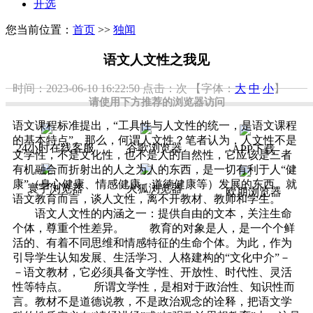
开选
您当前位置：
首页
>>
独闻
语文人文性之我见
时间：2023-06-10 16:22:50
点击：
次
【字体：
大
中
小
】
请使用下方推荐的浏览器访问
语文课程标准提出，“工具性与人文性的统一，是语文课程
的基本特点”。那么，何谓人文性？笔者认为，人文性不是
24小时在线客服
谷歌浏览器
APP下载
文学性，不是文化性，也不是人的自然性，它应该是三者
有机融合而折射出的人之为人的东西，是一切有利于人“健
康”（身心健康、情感健康、道德健康等）发展的东西。就
寰宇浏览器
火狐浏览器
欧朋浏览器
语文教育而言，谈人文性，离不开教材、教师和学生。
语文人文性的内涵之一：提供自由的文本，关注生命
个体，尊重个性差异。 教育的对象是人，是一个个鲜
活的、有着不同思维和情感特征的生命个体。为此，作为
引导学生认知发展、生活学习、人格建构的“文化中介”－
－语文教材，它必须具备文学性、开放性、时代性、灵活
性等特点。 所谓文学性，是相对于政治性、知识性而
言。教材不是道德说教，不是政治观念的诠释，把语文学