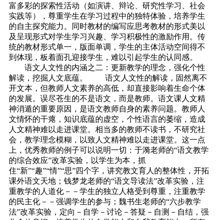
富多彩的探索性活动（如演讲、辩论、研究性学习、社会
实践等），尊重学生在学习过程中的独特体验，培养学生
的自主探究能力。同时教材的编写应思考教材的形式美以
及呈现形式对学生学习兴趣、学习积极性的激励作用。传
统的教材形式单一，版面单调，学生的主体活动空间得不
到体现，板着面孔迎接学生，难以引起学生的认同感。
语文人文性的内涵之二：更新教学的理念，强化个性
解读，挖掘人文底蕴。 语文人文性的解读，固然离不
开文本，但教师人文素养的高低，却直接影响着生命个体
的发展。误尽苍生的不是语文，而是教师。语文课人文精
神消遁的重要原因，是语文教师自身的素养问题。教师人
文情怀的干瘪，知识底蕴的虚空，个性语言的萎缩，造成
人文精神难以走进课堂。相当多的教师不读书，不研究社
会，教学理念模糊，以致人文精神难以走进课堂。这一点
上，优秀教师的例子可以说明一切：于漪老师的“语文教学
的综合效应”改革实验，以学生为本，抓
住“新”“趣”“情”“思”四个字，讲究教文育人的整体性，开拓
课外语文天地；钱梦龙老师的“语文导读法”改革实验，注
重教学的人道化－－学生的独立人格受到尊重，注重教学
的民主化－－强调学生的参与；魏书生老师的“六步教学
法”改革实验，定向－自学－讨论－答疑－自测－自结，强