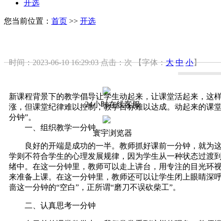
开选
您当前位置：
首页
>>
开选
时间：2023-06-10 16:29:03
点击：
次
【字体：
大
中
小
】
新课程背景下的教学倡导让学生动起来，让课堂活起来，这
24小时在线客服
涨，但课堂纪律难以控制，教学目标难以达成。动起来的课堂
分钟”。
一、组织教学一分钟
寰宇浏览器
良好的开端是成功的一半。教师抓好课前一分钟，就为这节
学则不符合学生的心理发展规律，因为学生从一种状态过渡
绪中。在这一分钟里，教师可以走上讲台，用专注的目光环
来准备上课。在这一分钟里，教师还可以让学生闭上眼睛深呼
啬这一分钟的“空白”，正所谓“磨刀不误砍柴工”。
二、认真思考一分钟