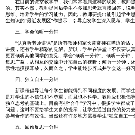
在目前的课堂教学中，我们常常看到这样的现象，教师提出
的。其实不然，教师提问后学生不多加思考就直接回答，说
思维、培养学生的学习能力。因此，教师要提出能引起学生思
生知识的“最近发展区”作提示，引导启发学生深入思考。学
三、学会倾听一分钟
“认真听老师讲课”是所有教师和家长常常挂在嘴边的话，
讲授，还有学生精彩的见解。所以，学生在课堂上不仅要认
更要倾听其他同学的意见，学会“倾听一分钟”。倾听一分钟
集思广益，从相互的交流中开拓自己的视野；倾听一分钟，
示性地摸摸耳朵，久而久之，学生能逐步养成并学会这一好
四、独立自主一分钟
新课程倡导让每个学生都能得到不同程度的发展。而学生个
是对学生的不信任和不尊重，而且也不科学。教师应积极倡导
独立思考的基础上。目前有些“合作”学习中，很多学生都成
问题，这时不要给学生太多的提示，让学生通过自身的努力
参与合作的有效性。当然还有许多地方需要学生“独立自主一
五、回顾反思一分钟