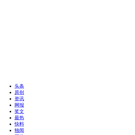
头条
原创
资讯
网报
奖文
最热
快料
独闻