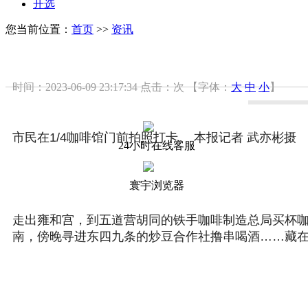
开选
您当前位置：
首页
>>
资讯
时间：2023-06-09 23:17:34
点击：
次
【字体：
大
中
小
】
市民在1/4咖啡馆门前拍照打卡。 本报记者 武亦彬摄
24小时在线客服
寰宇浏览器
走出雍和宫，到五道营胡同的铁手咖啡制造总局买杯
南，傍晚寻进东四九条的炒豆合作社撸串喝酒……藏在