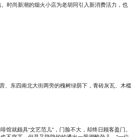
结。时尚新潮的烟火小店为老胡同引入新消费活力，也
道营、东四南北大街两旁的槐树绿荫下，青砖灰瓦、木槛
品咖啡馆就颇具“文艺范儿”，门脸不大，却终日顾客盈门。