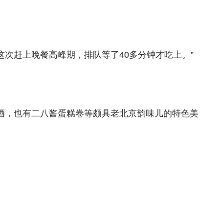
次赶上晚餐高峰期，排队等了40多分钟才吃上。”
啡和鸡尾酒，也有二八酱蛋糕卷等颇具老北京韵味儿的特色美