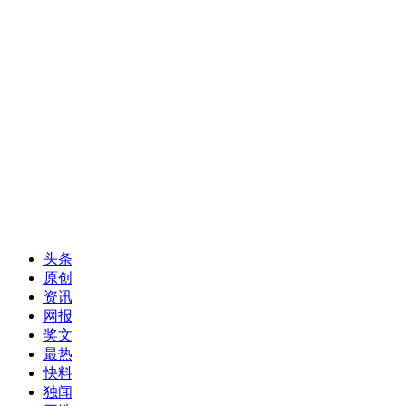
头条
原创
资讯
网报
奖文
最热
快料
独闻