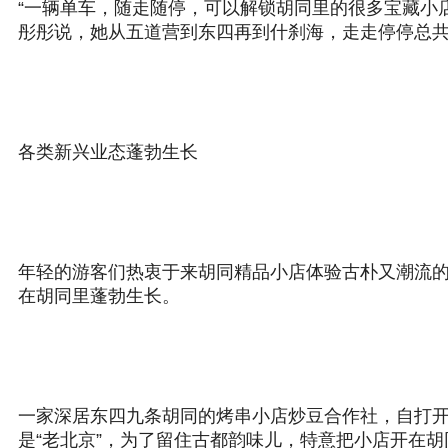
“一辆单车，随走随停，可以解锁胡同里的很多宝藏小
彤彤说，她从五道营到东四再到什刹海，走走停停总共
各类新兴业态蓬勃生长
年轻的游客们热衷于来胡同精品小店体验古朴又潮流
在胡同里蓬勃生长。
一家深居东四九条胡同的烤串小店炒豆合作社，自打开
是“老北京”，为了留住古都韵味儿，特意把小店开在胡