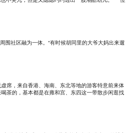
点儿也不突兀，但是又隐隐约约透出一股潮酷劲儿。”一位
与周围社区融为一体。“有时候胡同里的大爷大妈出来遛
无虚席，来自香港、海南、东北等地的游客特意前来体
来喝茶的，基本都是在雍和宫、东四这一带散步闲逛找