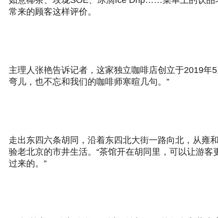
如意椰茶、玫珑SOE、冰滴Ice Drip……菜单上
常来的顾客这样评价。
主理人张艳告诉记者，这家独立咖啡店创立于2019
弯儿，也不忘和我们的咖啡师寒暄几句。”
走出东四六条胡同，沿着东四北大街一路向北，从雍
验老北京的市井生活。“茶馆开在胡同里，可以让游客
过来的。”